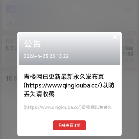
4
0
海报分享
收藏
狐狸小妖
×
公告
资源
资源
甜美游戏陪玩3[1V/712MB]
77如是说-裸体淫纹
[29P+1V/392MB]
2026-4-25 23:13:22
2021-4-19 13:16:32
2021-4-19 13:59:10
青楼网已更新最新永久发布页
15 条回复
A
M
作品作者
管理员
(https://www.qinglouba.cc/)以防
丢失请收藏
欢迎您，新朋友，感谢参与互动！
确认修改
(https://www.qinglouba.cc/)请收藏以免丢失
您必须登录或注册以后才能发表评论
前往查看详情
登录