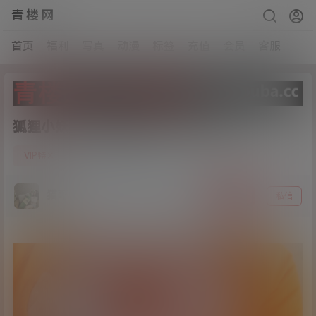
青楼网
首页
福利
写真
动漫
标签
充值
会员
客服
狐狸小妖-牛仔裤 原版[1V/726MB]
4
VIP特区
21年4月19日
猫哥
关注
私信