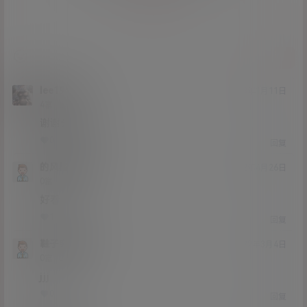
提交
lee198387
23年1月11日
Lv4
4富
谢谢分享666
0
0
回复
的风格很纠结
22年4月26日
Lv0
0富
好看
1
0
回复
鞋子突破努力
22年3月4日
Lv0
0富
jjj
0
0
回复